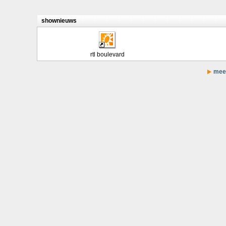
shownieuws
rtl boulevard
meer