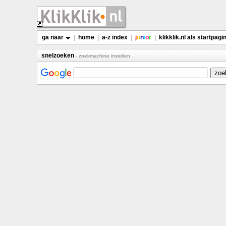
ga naar
|
home
|
a-z index
|
j
u
n
i
o
r
|
klikklik.nl als startpagi
snelzoeken
- zoekmachine instellen